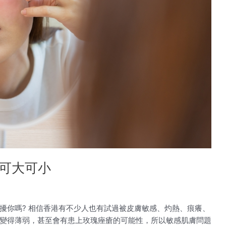
可大可小
擾你嗎? 相信香港有不少人也有試過被皮膚敏感、灼熱、痕癢、
變得薄弱，甚至會有患上玫瑰痤瘡的可能性，所以敏感肌膚問題