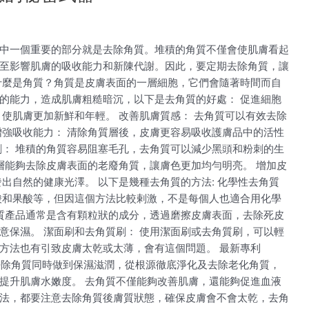
中一個重要的部分就是去除角質。堆積的角質不僅會使肌膚看起
至影響肌膚的吸收能力和新陳代謝。因此，要定期去除角質，讓
什麼是角質？角質是皮膚表面的一層細胞，它們會隨著時間而自
的能力，造成肌膚粗糙暗沉，以下是去角質的好處： 促進細胞
使肌膚更加新鮮和年輕。 改善肌膚質感： 去角質可以有效去除
增強吸收能力： 清除角質層後，皮膚更容易吸收護膚品中的活性
刺： 堆積的角質容易阻塞毛孔，去角質可以減少黑頭和粉刺的生
層能夠去除皮膚表面的老廢角質，讓膚色更加均勻明亮。 增加皮
出自然的健康光澤。 以下是幾種去角質的方法: 化學性去角質
酸和果酸等，但因這個方法比較剌激，不是每個人也適合用化學
角質產品通常是含有顆粒狀的成分，透過磨擦皮膚表面，去除死皮
意保濕。 潔面刷和去角質刷： 使用潔面刷或去角質刷，可以輕
方法也有引致皮膚太乾或太薄，會有這個問題。 最新專利
、去除角質同時做到保濕滋潤，從根源徹底淨化及去除老化角質，
提升肌膚水嫩度。 去角質不僅能夠改善肌膚，還能夠促進血液
法，都要注意去除角質後膚質狀態，確保皮膚會不會太乾，去角