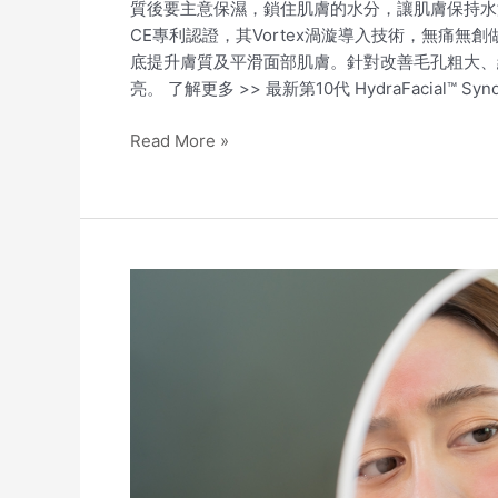
質後要主意保濕，鎖住肌膚的水分，讓肌膚保持水潤。 全新
CE專利認證，其Vortex渦漩導入技術，無痛
底提升膚質及平滑面部肌膚。針對改善毛孔粗大、
亮。 了解更多 >> 最新第10代 HydraFacial™ Sy
Read More »
皮
膚
敏
感
泛
紅
不
容
忽