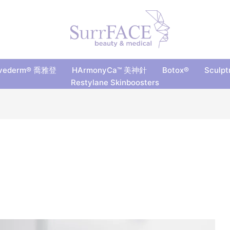
vederm® 喬雅登
HArmonyCa™ 美神針
Botox®
Sculp
Restylane Skinboosters