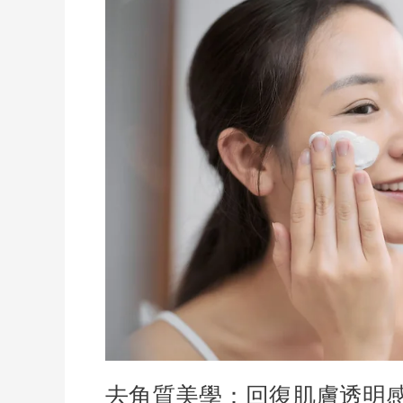
角
質
美
學：
回
復
肌
膚
透
明
感
的
秘
密
武
器
去角質美學：回復肌膚透明