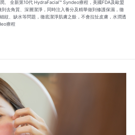
第10代 HydraFacial™ Syndeo療程，美國FDA及歐盟
無創做到去角質、深層潔淨，同時注入養分及精華做到修護保濕，徹
細紋、缺水等問題，徹底潔淨肌膚之餘，不會拉扯皮膚，水潤透
ndeo療程