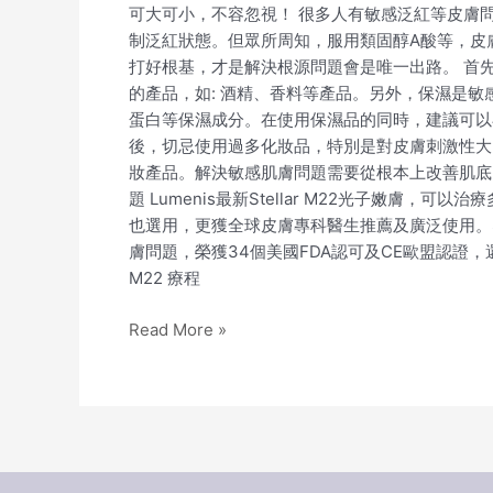
可大可小，不容忽視！ 很多人有敏感泛紅等皮膚問
制泛紅狀態。但眾所周知，服用類固醇A酸等，皮
打好根基，才是解決根源問題會是唯一出路。 首
的產品，如: 酒精、香料等產品。另外，保濕是
蛋白等保濕成分。在使用保濕品的同時，建議可以
後，切忌使用過多化妝品，特別是對皮膚刺激性大
妝產品。解決敏感肌膚問題需要從根本上改善肌底，強化
題 Lumenis最新Stellar M22光子嫩膚
也選用，更獲全球皮膚專科醫生推薦及廣泛使用。St
膚問題，榮獲34個美國FDA認可及CE歐盟認證，還可
M22 療程
Read More »