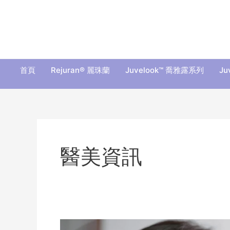
Skip
to
content
首頁
Rejuran® 麗珠蘭
Juvelook™ 喬雅露系列
Ju
醫美資訊
去