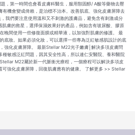
題，第一時間也會看皮膚科醫生，服用類固醇/ A酸等藥物去壓
膚有機會變成倚賴，是治標不治本。改善肌底、強化皮膚屏障去
先，我們要注意使用溫和又不刺激的護膚品，避免含有刺激成分
敏感肌膚的救星，選擇保濕效果好的產品，例如含有玻尿酸、膠原
在晚間使用一些修復面膜或精華液，以加強對肌膚的修護。 最
的底妝。如果必須化妝，可以選擇一些專為泛紅敏感肌設計的底
皮膚屏障。 最新Stellar M22光子嫩膚│解決多項皮膚問
，可以治療多種敏感泛紅問題，因其安全性高，所以連仁安醫院、養和醫院
ellar M22屬於新一代脈衝光療程，一個療程可以解決多項皮
強化皮膚屏障，回復肌膚應有的健康。 了解更多 >> Stellar