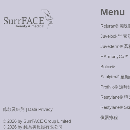
Menu
Rejuran® 麗珠
Juvelook™ 
Juvederm® 
HArmonyCa
Botox®
Sculptra® 童
Profhilo® 逆時
Restylane®
Restylane® Ski
條款及細則
|
Data Privacy
儀器療程
© 2026 by SurrFACE Group Limited
© 2026 by 純為美集團有限公司