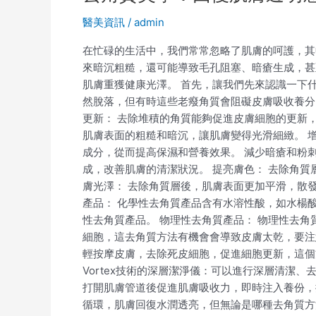
醫美資訊
/
admin
在忙碌的生活中，我們常常忽略了肌膚的呵護，其
來暗沉粗糙，還可能導致毛孔阻塞、暗瘡生成，甚
肌膚重獲健康光澤。 首先，讓我們先來認識一下
然脫落，但有時這些老癈角質會阻礙皮膚吸收養分
更新： 去除堆積的角質能夠促進皮膚細胞的更新，
肌膚表面的粗糙和暗沉，讓肌膚變得光滑細緻。 
成分，從而提高保濕和營養效果。 減少暗瘡和粉
成，改善肌膚的清潔狀況。 提亮膚色： 去除角質
膚光澤： 去除角質層後，肌膚表面更加平滑，散發
產品： 化學性去角質產品含有水溶性酸，如水楊
性去角質產品。 物理性去角質產品： 物理性去
細胞，這去角質方法有機會會導致皮膚太乾，要注
輕按摩皮膚，去除死皮細胞，促進細胞更新，這個
Vortex技術的深層潔淨儀：可以進行深層清潔
打開肌膚管道後促進肌膚吸收力，即時注入養份，
循環，肌膚回復水潤透亮，但無論是哪種去角質方