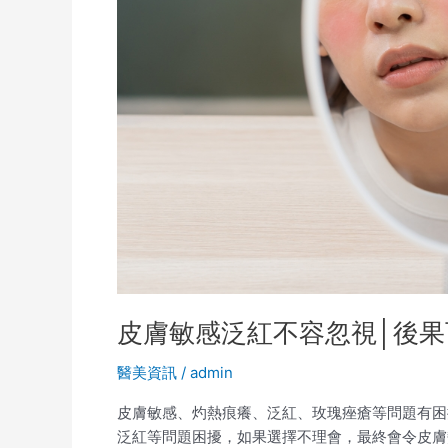
視
│
後
果
可
大
可
小
皮膚敏感泛紅不容忽視│後果
醫美資訊
/
admin
皮膚敏感、灼熱痕癢、泛紅、玫瑰痤瘡等問題有困
泛紅等問題困擾，如果選擇不理會，最終會令皮膚