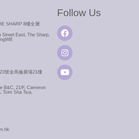
Follow Us
E SHARP 8樓全層
Facebook
Instagram
Youtube
p Street East, The Sharp,
ongWB
23號金馬倫廣場21樓
ite B&C, 21/F, Cameron
 Tsim Sha Tsui,
om.hk