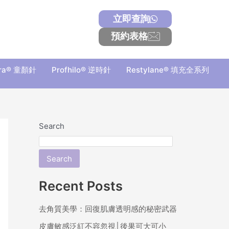
立即查詢
預約表格
tra® 童顏針
Profhilo® 逆時針
Restylane® 填充全系列
Search
Search
Recent Posts
去角質美學：回復肌膚透明感的秘密武器
皮膚敏感泛紅不容忽視│後果可大可小