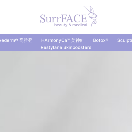
vederm® 喬雅登
HArmonyCa™ 美神針
Botox®
Sculp
Restylane Skinboosters