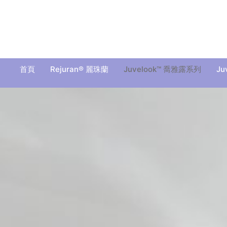
Skip
to
content
首頁
Rejuran® 麗珠蘭
Juvelook™ 喬雅露系列
Ju