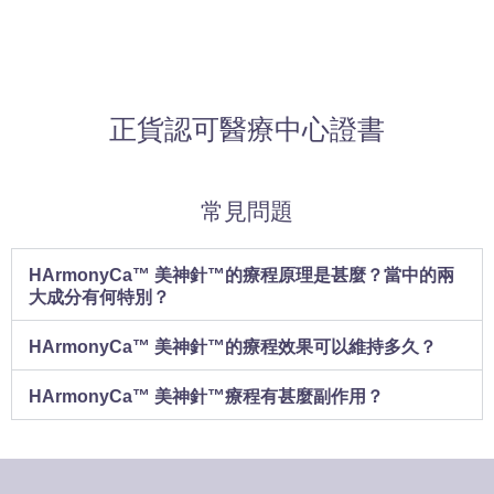
正貨認可醫療中心證書
常見問題
HArmonyCa™ 美神針™的療程原理是甚麼？當中的兩
大成分有何特別？
HArmonyCa™美神針內含兩種主要成分：佔30%的CaHA微鈣
及佔70％的交聯透明質酸。注入後，透明質酸會直達真皮層下層
之膠原纖維中，立刻支撐肌膚，達致即時提拉緊緻效果。而
CaHA微鈣透過刺激纖維母細胞，促進膠原蛋白自我再生，而新
生膠原會令真皮層增厚，從而實現持續漸進的長效拉提效果。