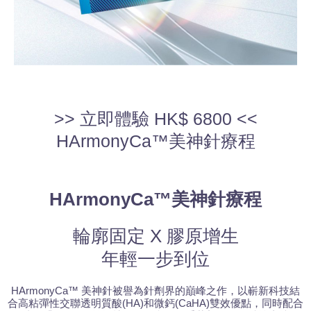
>> 立即體驗 HK$ 6800 <<
HArmonyCa™美神針療程
HArmonyCa™美神針療程
輪廓固定 X 膠原增生
年輕一步到位
HArmonyCa™ 美神針被譽為針劑界的巔峰之作，以嶄新科技結
合高粘彈性交聯透明質酸(HA)和微鈣(CaHA)雙效優點，同時配合