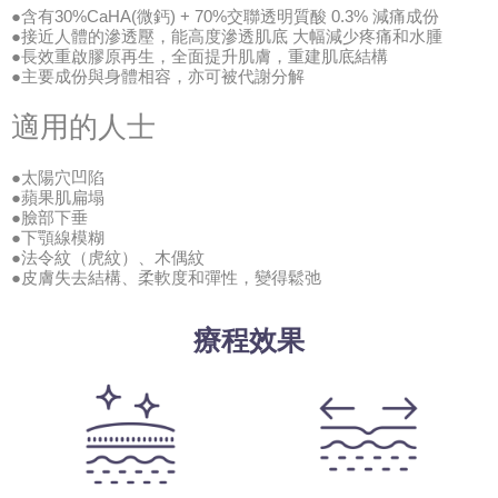
●含有30%CaHA(微鈣) + 70%交聯透明質酸 0.3% 減痛成份
●接近人體的滲透壓，能高度滲透肌底 大幅減少疼痛和水腫
●長效重啟膠原再生，全面提升肌膚，重建肌底結構
●主要成份與身體相容，亦可被代謝分解
適用的人士
●太陽穴凹陷
●蘋果肌扁塌
●臉部下垂
●下顎線模糊
●法令紋（虎紋）、木偶紋
●皮膚失去結構、柔軟度和彈性，變得鬆弛
療程效果