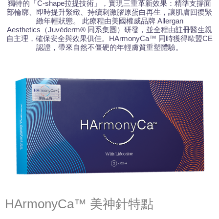
獨特的「C-shape拉提技術」，實現三重革新效果：精準支撐面
部輪廓、即時提升緊緻、持續刺激膠原蛋白再生，讓肌膚回復緊
緻年輕狀態。 此療程由美國權威品牌 Allergan
Aesthetics（Juvéderm® 同系集團）研發，並全程由註冊醫生親
自主理，確保安全與效果俱佳。HArmonyCa™ 同時獲得歐盟CE
認證，帶來自然不僵硬的年輕膚質重塑體驗。
HArmonyCa™ 美神針特點