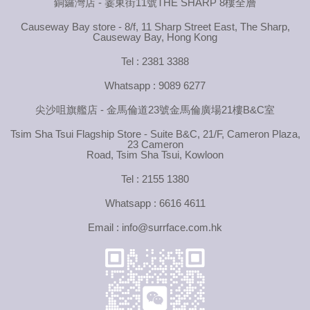
銅鑼灣店 - 霎東街11號THE SHARP 8樓全層
Causeway Bay store - 8/f, 11 Sharp Street East, The Sharp,
Causeway Bay, Hong Kong
Tel : 2381 3388
Whatsapp : 9089 6277
尖沙咀旗艦店 - 金馬倫道23號金馬倫廣場21樓B&C室
Tsim Sha Tsui Flagship Store - Suite B&C, 21/F, Cameron Plaza,
23 Cameron
Road, Tsim Sha Tsui, Kowloon
Tel : 2155 1380
Whatsapp : 6616 4611
Email : info@surrface.com.hk