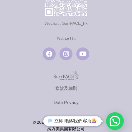
Wechat : SurrFACE_hk
Follow Us
F
I
Y
a
n
o
c
s
u
e
t
t
b
a
u
o
g
b
o
r
e
條款及細則
k
a
m
Data Privacy
立即聯絡我們客服
© 2026 by SurrFACE Group Limited
純為美集團有限公司