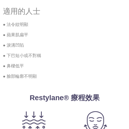
適用的人士
● 法令紋明顯
● 蘋果肌扁平
● 淚溝凹陷
● 下巴短小或不對稱
● 鼻樑低平
● 臉部輪廓不明顯
Restylane® 療程效果