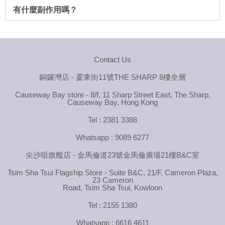
有什麼副作用嗎？
Contact Us
銅鑼灣店 - 霎東街11號THE SHARP 8樓全層
Causeway Bay store - 8/f, 11 Sharp Street East, The Sharp,
Causeway Bay, Hong Kong
Tel : 2381 3388
Whatsapp : 9089 6277
尖沙咀旗艦店 - 金馬倫道23號金馬倫廣場21樓B&C室
Tsim Sha Tsui Flagship Store - Suite B&C, 21/F, Cameron Plaza,
23 Cameron
Road, Tsim Sha Tsui, Kowloon
Tel : 2155 1380
Whatsapp : 6616 4611