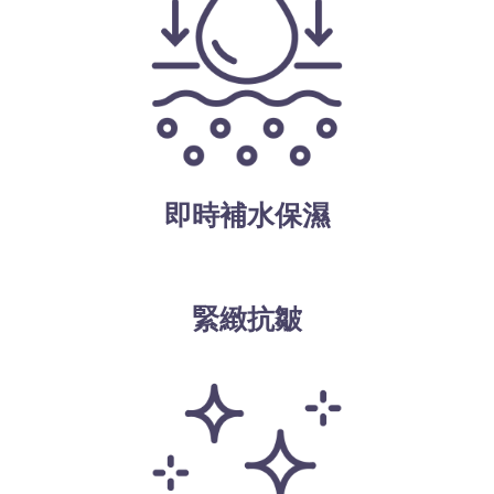
即時補水保濕
緊緻抗皺