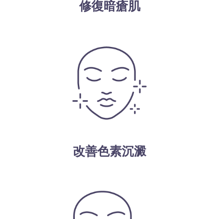
修復暗瘡肌
改善色素沉澱