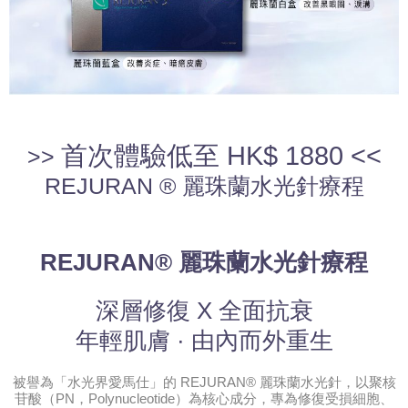
首次體驗
低至 HK$ 1880 <<
>>
REJURAN ® 麗珠蘭水光針療程
REJURAN® 麗珠蘭水光針療程
深層修復 X 全面抗衰
年輕肌膚 · 由內而外重生
被譽為「水光界愛馬仕」的 REJURAN® 麗珠蘭水光針，以聚核
苷酸（PN，Polynucleotide）為核心成分，專為修復受損細胞、