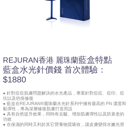
藍盒
特點
REJURAN香港 麗珠蘭
藍
盒水光針價錢 首次體驗：
$1880
● 針對痘痘肌膚問題解決的水光產品，專業針對痘痘、痘印、痘
坑以及疤痕修復
● 藍盒在REJURAN®麗珠蘭水光針系列中擁有最高的 PN 濃度和
黏彈性，專為深層修復肌膚打造而設
● 具有自然提升效果，同時有去皺、增加肌膚彈性以及防衰老的
功效
● 在保濕的同時又利於其它營養物質吸收，讓皮膚變得水嫩光滑