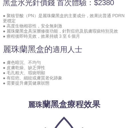
黑盒水光針價錢 首次體驗：$2380
● 聚核苷酸（PN）是麗珠蘭黑盒的主要成分，效果比普通 PDRN
更穩定
● 高度生物相容性，安全無刺激
● 麗珠蘭黑盒具深層修復功能，針對痘疤及肌膚瑕疵特別見效
● 療程後即時見效，效果持續 3 至 6 個月
麗珠蘭
黑盒的
適用人士
● 膚色暗沉、不均勻
● 皮膚乾燥、缺乏彈性
● 毛孔粗大、瑕疵明顯
● 有痘疤、細紋或膚質老化跡象
● 需要提升膚質健康狀態
蘭
黑盒療程效果
麗珠