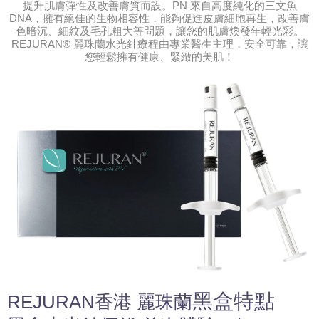
提升肌膚彈性及改善膚質而設。PN 來自高度純化的三文魚
DNA，擁有絕佳的生物相容性，能夠促進皮膚細胞再生，改善膚
色暗沉、細紋及毛孔粗大等問題，讓您的肌膚煥發年輕光彩。
REJURAN® 麗珠蘭水光針療程由專業醫生主理，安全可靠，讓
您輕鬆擁有健康、緊緻的美肌！
黑盒
特點
REJURAN香港 麗珠蘭